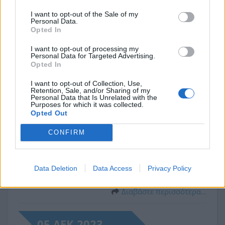
I want to opt-out of the Sale of my
Personal Data.
Opted In
I want to opt-out of processing my
Personal Data for Targeted Advertising.
Opted In
I want to opt-out of Collection, Use,
Retention, Sale, and/or Sharing of my
Personal Data that Is Unrelated with the
Purposes for which it was collected.
ΔΙΑΚΟΠΗ ΥΔΡΟΔΟΤΗΣΗΣ
Opted Out
Σας ενημερώνουμε ότι λόγω βλάβης του δικτύου ύδρευσης,
CONFIRM
θα γίνει στις 12:00 σήμερα το βράδυ διακοπή υδροδότησης
στην οδό Φοίνικος στο τμήμα από Κάλβου μέχρι
Βλαχογιάννη. Η αποκατάσταση θα γίνει αύριο τις πρώτες
Data Deletion
Data Access
Privacy Policy
πρωινές ώρες.
Διαβάστε περισσότερα…
05 ΔΕΚ 2023