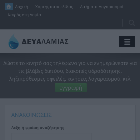
Παράκαμψη προς το κυρίως περιεχόμενο
Αρχική
Χάρτης ιστοσελίδας
Αιτήματα-Λογαριασμοί
Καιρός στη Λαμία
Αναζή
Φό
αν
Η Εταιρεία
Δώστε το κινητό σας τηλέφωνο για να ενημερώνεστε για
τις βλάβες δικτύου, διακοπές υδροδότησης,
Ύδρευση
Διοικητικό Συμβούλιο
ληξιπρόθεσμες οφειλές, κινήσεις λογαριασμού, κτλ
Αποχέτευση
Ιδρυτική Απόφαση
Η Ιστορία Του Νερού
εγγραφή
Ενημέρωση
Οικονομικές Καταστάσεις
Δίκτυο Ύδρευσης
Δίκτυο Αποχέτευσης
Νέα
Προϋπολογισμοί
Κανονισμός Λειτουργίας
Κανονισμός Λειτουργίας
SmartVille
ΑΝΑΚΟΙΝΩΣΕΙΣ
Έργα
Τεχνικά Προγράμματα
Ποιότητα Νερού
Βιολογικός Καθαρισμός
Δι@ύγεια
Ανακοινώσεις
Λέξη ή φράση αναζήτησης
Επικοινωνία
Διαχειριστική Επάρκεια
Εξοικονόμηση Νερού
Τιμολογιακή Πολιτική
Δελτία Τύπου