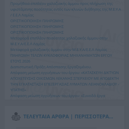
Προμήθεια επιπλέον χαλαζιακής άμμου προς πλήρωση της
υφιστάμενης ποσότητας εντός των κλινών διήθησης της Μ.Ε.Υ.Α
/ Ε.Ε.Λ Λαμίας
ΟΡΙΣΤΙΚΟΠΟΙΗΣΗ ΠΛΗΡΩΜΗΣ
ΟΡΙΣΤΙΚΟΠΟΙΗΣΗ ΠΛΗΡΩΜΗΣ
ΟΡΙΣΤΙΚΟΠΟΙΗΣΗ ΠΛΗΡΩΜΗΣ
Μεταφορά επιπλέον ποσότητας χαλαζιακής άμμου στην
Μ.Ε.Υ.Α/Ε.Ε.Λ Λαμίας
Μεταφορά χαλαζιακής άμμου στην Μ.Ε.Υ.Α/Ε.Ε.Λ Λαμίας
ΠΛΗΡΩΜΗ ΤΕΛΩΝ ΚΥΚΛΟΦΟΡΙΑΣ ΜΗΧΑΝΗΜΑΤΩΝ ΕΡΓΟΥ
ΕΤΟΥΣ 2026
Διαπιστωτική Πράξη Απόσπασης Εργαζομένου.
Απόφαση μείωση εγγυήσεων του έργου: «ΚΑΤΑΣΚΕΥΗ ΔΙΚΤΥΩΝ
ΑΠΟΧΕΤΕΥΣΗΣ ΟΙΚΙΣΜΩΝ ΛΕΚΑΝΗΣ ΣΠΕΡΧΕΙΟΥ ΜΕ ΑΠΟΔΕΚΤΗ
ΤΗΝ ΕΓΚΑΤΑΣΤΑΣΗ ΕΠΕΞΕΡΓΑΣΙΑΣ ΛΥΜΑΤΩΝ ΛΕΙΑΝΟΚΛΑΔΙΟΥ -
ΥΠΑΤΗΣ»
Απόφαση μείωση εγγυήσεων του έργου: «Συνοδά έργα
κατασκευής δικτύων αποχέτευσης οικισμών Λεκάνης
Σπερχειού».
Άδεια διάθεσης λυμάτων της βιομηχανικής μονάδας ΙΟΝ στο
ΤΕΛΕΥΤΑΙΑ ΑΡΘΡΑ |
ΠΕΡΙΣΣΟΤΕΡΑ...
δημοτικό δίκτυο της Τ.Κ. Αυλακίου.
ΕΚΤΈΛΕΣΗ ΜΕΤΑΦΟΡΆΣ ΕΠΙΠΛΈΟΝ ΠΟΣΌΤΗΤΑΣ ΧΑΛΑΖΙΑΚΉΣ