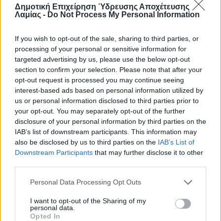
Δημοτική Επιχείρηση Ύδρευσης Αποχέτευσης
ΔΙΑΚΟΠΗ ΥΔΡΟΔΟΤΗΣΗΣ
Λαμίας -
Do Not Process My Personal Information
Λόγω βλάβης υπάρχει διακοπή νερού στην οδό Τζαβέλλα έως
Καλύβα Μπακογιάννη, στην Καλύβα Μπακογιάννη από
If you wish to opt-out of the sale, sharing to third parties, or
processing of your personal or sensitive information for
Τζαβέλλα έως Ροζάκη Αγγελή και στην Πλατεία πάρκου από
targeted advertising by us, please use the below opt-out
Καραγιαννοπούλου έως Κολοκοτρώνη. Υπολογίζεται
section to confirm your selection. Please note that after your
επαναφορά υδροδότησης περί την 12:00.
opt-out request is processed you may continue seeing
interest-based ads based on personal information utilized by
Διαβάστε περισσότερα…
us or personal information disclosed to third parties prior to
your opt-out. You may separately opt-out of the further
10 ΔΕΚ 2023
disclosure of your personal information by third parties on the
IAB’s list of downstream participants. This information may
also be disclosed by us to third parties on the
IAB’s List of
Συγγραφέας
alexis
Downstream Participants
that may further disclose it to other
third parties.
Δημοσιεύτηκε
Ανακοινώσεις
Personal Data Processing Opt Outs
I want to opt-out of the Sharing of my
personal data.
Opted In