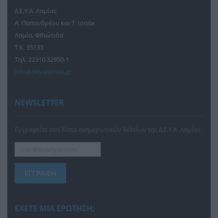
Δ.Ε.Υ.Α. Λαμίας
Α. Παπανδρέου και Τ. Ισαάκ
Λαμία, Φθιώτιδα
Τ.Κ. 35133
Τηλ. 22310 32950-1
info@deyalamias.gr
NEWSLETTER
Εγγραφείτε στη λίστα ενημερωτικών δελτίων της Δ.Ε.Υ.Α. Λαμίας
ΕΓΓΡΑΦΗ
ΕΧΕΤΕ ΜΙΑ ΕΡΩΤΗΣΗ;