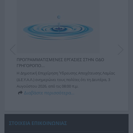
ΆΜΜΟΥ ΣΤΗΝ ΜΕΥΑ/ΕΕΛ ΛΑΜΊΑΣ
Περισσότερα
ΠΡΟΓΡΑΜΜΑΤΙΣΜΕΝΕΣ ΕΡΓΑΣΙΕΣ ΣΤΗΝ ΟΔΟ
ΕΚΤΕ
ΓΡΗΓΟΡΟΠΟ...
ΚΥΚΛ
αμίας
Η Δημοτική Επιχείρηση Ύδρευσης Αποχέτευσης Λαμίας
Η Δημ
6
(Δ.Ε.Υ.Α.Λ.) ενημερώνει τους πολίτες ότι τη Δευτέρα, 3
(Δ.Ε.Υ
Αυγούστου 2026, από τις 08:00 π.μ.
υλοπο
Διαβάστε περισσότερα…
υποδομ
Δ
ΣΤΟΙΧΕΙΑ ΕΠΙΚΟΙΝΩΝΙΑΣ