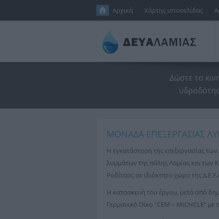
Παράκαμψη προς το κυρίως περιεχόμενο
Αρχική
Χάρτης ιστοσελίδας
Α
Δώστε το κιν
υδροδότησ
ΜΟΝΑΔΑ ΕΠΕΞΕΡΓΑΣΙΑΣ ΛΥ
Η εγκατάσταση της επεξεργασίας των
λυμμάτων της πόλης Λαμίας και των Κο
Ροδίτσας σε ιδιόκτητο χώρο της Δ.Ε.Υ
Η κατασκευή του έργου, μετά από δη
Γερμανικό Οίκο ”CEM – MICHCLE” με 