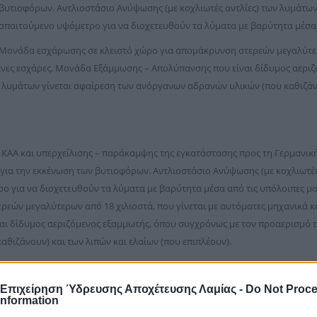
βυτιοφόρων. Αντλιοστάσιο Ανύψωσης (με κοχλιωτές αντλίες) των λυμάτων
απαιτούμενο υψόμετρο για να διοχετευθούν τα λύματα με βαρύτητα μέσα 
Μονάδα εσχάρωσης σε κλειστό χώρο για απομάκρυνση στερεών μεγαλύτερω
νες εσχάρες. Μονάδα Εξάμμωσης – Απολύπανσης που είναι δίδυμος αεριζ
λυμάτων γίνεται αφαίρεση των ανόργανων αδρανών υλικών (που καθιζάνο
ΚΑΑ και υπερχείλισης – παράκαμψης της εγκατάστασης προς τη Γερμανική
α την εκκένωση των βυτιοφόρων. Αντλιοστάσιο Ανύψωσης (με κοχλιωτές 
ο για να διοχετευθούν τα λύματα με βαρύτητα μέσα από τις υπόλοιπες 
ρεών μεγαλύτερων από 18 χιλιοστά, που γίνεται με αυτόματες μηχανικά 
ι δίδυμος αεριζόμενος εξαμμωτής, όπου συγχρόνως με τον προαερισμό τ
θιζάνουν) και των λιπών και ελαίων (που επιπλέουν).
 Επιχείρηση Ύδρευσης Αποχέτευσης Λαμίας -
Do Not Proc
αρισμού και αποτελείται από: Φρεάτιο (1ο) μερισμού και ισοκατανομής κα
Information
ερισμού τύπου Carousel από οπλισμένο σκυρόδεμα χωρητικότητας 5760 m3