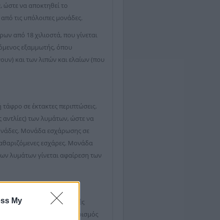
, ώστε να αποκτηθεί το
από τις υπόλοιπες μονάδες.
ν από 18 χιλιοστά, που γίνεται
όμενος εξαμμωτής, όπου
υν) και των λιπών και ελαίων (που
 τάφρο σε έκτακτες περιπτώσεις.
αντλίες) των λυμάτων, ώστε να
μονάδες. Μονάδα εσχάρωσης σε
καθαριζόμενες εσχάρες. Μονάδα
ων λυμάτων γίνεται αφαίρεση των
ess My
ι παροχής στις δύο Δεξαμενές
 λυμάτων η κάθε μία. Ο αερισμός