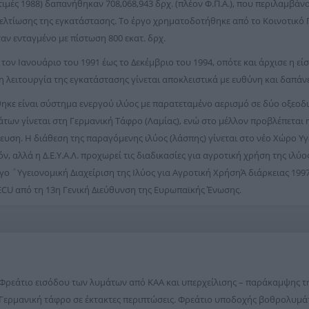
ιμές 1988) δαπανήθηκαν 708,068,943 δρχ. (πλέον Φ.Π.Α.), που περιλαμβάν
ελτίωσης της εγκατάστασης. Το έργο χρηματοδοτήθηκε από το Κοινοτικό
αν ενταγμένο με πίστωση 800 εκατ. δρχ.
τον Ιανουάριο του 1991 έως το Δεκέμβριο του 1994, οπότε και άρχισε η 
 λειτουργία της εγκατάστασης γίνεται αποκλειστικά με ευθύνη και δαπάνες
ηκε είναι σύστημα ενεργού ιλύος με παρατεταμένο αερισμό σε δύο οξεοδω
των γίνεται στη Γερμανική Τάφρο (Λαμίας), ενώ στο μέλλον προβλέπεται
ευση. Η διάθεση της παραγόμενης ιλύος (λάσπης) γίνεται στο νέο Χώρο 
, αλλά η Δ.Ε.Υ.Α.Λ. προχωρεί τις διαδικασίες για αγροτική χρήση της ιλύο
 έργο ΅Υγειονομική Διαχείριση της Ιλύος για Αγροτική ΧρήσηΆ διάρκειας 19
ECU από τη 13η Γενική Διεύθυνση της Ευρωπαϊκής Ένωσης.
Φρεάτιο εισόδου των λυμάτων από ΚΑΑ και υπερχείλισης – παράκαμψης τ
Γερμανική τάφρο σε έκτακτες περιπτώσεις. Φρεάτιο υποδοχής βοθρολυμά