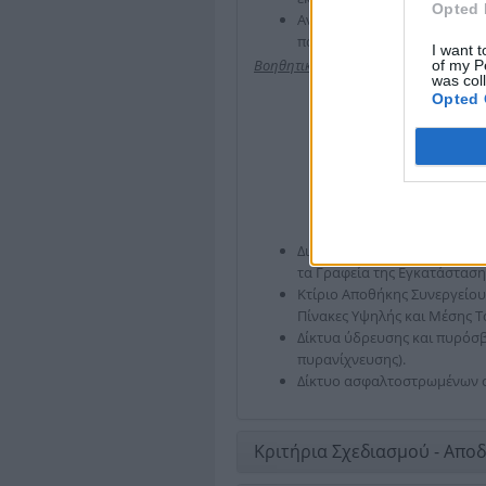
Opted 
Αντλιοστάσιο Στραγγιδίων (
παχυντών επανέρχονται για 
I want t
Βοηθητικά Εργα
of my P
was col
Opted 
Διώροφο Κτίριο Διοίκησης σ
τα Γραφεία της Εγκατάσταση
Κτίριο Αποθήκης Συνεργείου 
Πίνακες Υψηλής και Μέσης Τ
Δίκτυα ύδρευσης και πυρόσβ
πυρανίχνευσης).
Δίκτυο ασφαλτοστρωμένων ο
Κριτήρια Σχεδιασμού - Αποδ