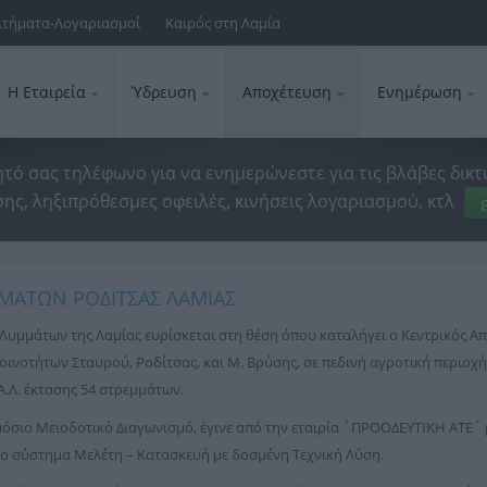
ιτήματα-Λογαριασμοί
Καιρός στη Λαμία
Η Εταιρεία
Ύδρευση
Αποχέτευση
Ενημέρωση
ητό σας τηλέφωνο για να ενημερώνεστε για τις βλάβες δικτ
ης, ληξιπρόθεσμες οφειλές, κινήσεις λογαριασμού, κτλ
ΜΑΤΩΝ ΡΟΔΙΤΣΑΣ ΛΑΜΙΑΣ
 Λυμμάτων της Λαμίας ευρίσκεται στη θέση όπου καταλήγει ο Κεντρικός 
ινοτήτων Σταυρού, Ροδίτσας, και Μ. Βρύσης, σε πεδινή αγροτική περιοχή 
.Α.Λ. έκτασης 54 στρεμμάτων.
μόσιο Μειοδοτικό Διαγωνισμό, έγινε από την εταιρία ΄ΠΡΟΟΔΕΥΤΙΚΗ ΑΤΕ΄
το σύστημα Μελέτη – Κατασκευή με δοσμένη Τεχνική Λύση.