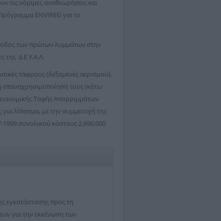
ουν τις νόμιμες αναθεωρήσεις και
 Πρόγραμμα ENVIREG για το
είσοδος των πρώτων λυμμάτων στην
 της Δ.Ε.Υ.Α.Λ.
τικές τάφρους (δεξαμενές αερισμού).
 η επαναχρησιμοποίησή τους (κάτω
Υγειονομικής Ταφής Απορριμμάτων
ς για λίπασμα, με την συμμετοχή της
97-1999 συνολικού κόστους 2,690,000
ης εγκατάστασης προς τη
των για την εκκένωση των