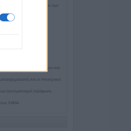
ύ των υπερχειλιζόντων υγρών των
 υγιεινής, το Κέντρο Ελέγχου και
μετασχηματιστές και οι Ηλεκτρικοί
των (αυτοματισμοί τηλέφωνα ,
ους 3.0ΚΜ.