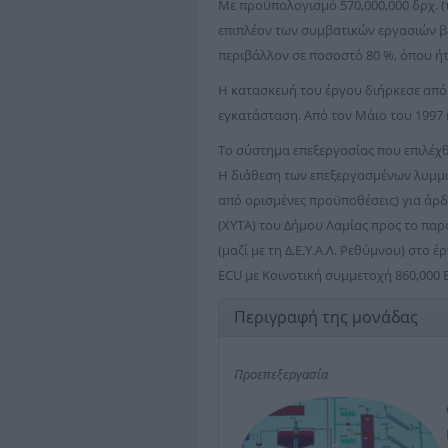
Με προϋπολογισμό 570,000,000 δρχ. (τ
επιπλέον των συμβατικών εργασιών β
περιβάλλον σε ποσοστό 80 %, όπου ήτ
Η κατασκευή του έργου διήρκεσε από 
εγκατάσταση. Από τον Μάιο του 1997 η
Το σύστημα επεξεργασίας που επιλέχθ
Η διάθεση των επεξεργασμένων λυμμά
από ορισμένες προϋποθέσεις) για άρδ
(ΧΥΤΑ) του Δήμου Λαμίας προς το παρόν
(μαζί με τη Δ.Ε.Υ.Α.Λ. Ρεθύμνου) στο
ECU με Κοινοτική συμμετοχή 860,000 
Περιγραφή της μονάδας
Προεπεξεργασία