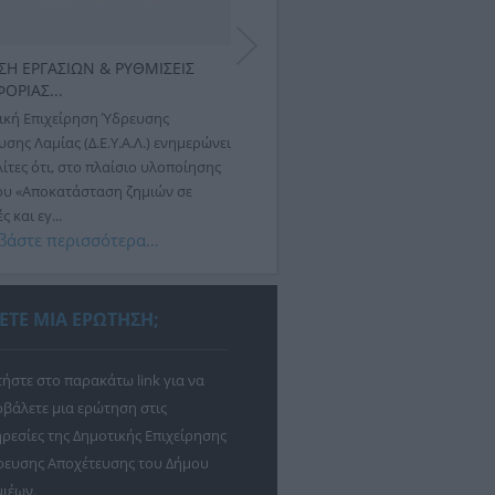
ΣΗ ΕΡΓΑΣΙΩΝ & ΡΥΘΜΙΣΕΙΣ
ΕΚΤΕΛΕΣΗ ΕΡΓΑΣΙΩΝ & ΡΥΘΜΙΣΕ
ΟΡΙΑΣ...
ΚΥΚΛΟΦΟΡΙΑΣ...
ική Επιχείρηση Ύδρευσης
Η Δημοτική Επιχείρηση Ύδρευσης
σης Λαμίας (Δ.Ε.Υ.Α.Λ.) ενημερώνει
Αποχέτευσης Λαμίας (Δ.Ε.Υ.Α.Λ.) ενη
ίτες ότι, στο πλαίσιο υλοποίησης
ότι αύριο, Πέμπτη 30 Ιουλίου 2026,
ου «Αποκατάσταση ζημιών σε
εργασιών αποκατάστασης βλάβης σ
 και εγ...
δίκτυο ύδρευσης,...
βάστε περισσότερα…
Διαβάστε περισσότερα…
ΕΤΕ ΜΙΑ ΕΡΩΤΗΣΗ;
ήστε στο παρακάτω link για να
βάλετε μια ερώτηση στις
ρεσίες της Δημοτικής Επιχείρησης
ρευσης Αποχέτευσης του Δήμου
ιέων.