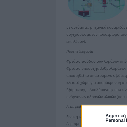
με αυτόματες μηχανικά καθαριζόμε
συγχρόνως με τον προαερισμό των 
επιπλέουν).
Προεπεξεργασία
Φρεάτιο εισόδου των λυμάτων από 
Φρεάτιο υποδοχής βοθρολυμάτων γι
αποκτηθεί το απαιτούμενο υψόμετρ
κλειστό χώρο για απομάκρυνση στε
Εξάμμωσης – Απολύπανσης που είνα
ανόργανων αδρανών υλικών (που κα
Δευτεροβάθμια Επεξεργασία
Δημοτική
Είναι η καρδιά του βιολογικού καθ
Personal 
Αερισμού. Δύο όμοιες Δεξαμενές Α