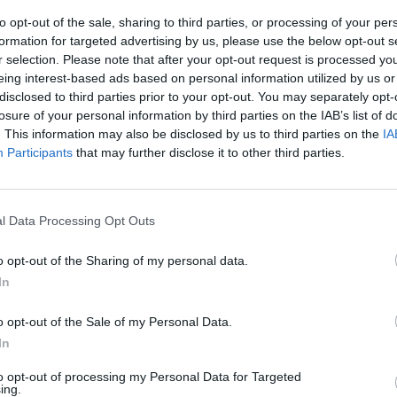
ο κατακόρυφους άξονες, βραδύστροφους επιφανειακούς αεριστές (δύο ταχ
to opt-out of the sale, sharing to third parties, or processing of your per
χειρισμό από το Κέντρο Ελέγχου ή και αυτόματα με τη μεταβολή της βύθι
formation for targeted advertising by us, please use the below opt-out s
υ υπερχειλιστού με βάση την ένδειξη του διαλυμένου οξυγόνου από τα κ
r selection. Please note that after your opt-out request is processed y
α). Το σύστημα είναι σε θέση να επιτύχει με τη διαδικασία της νιτροπο
eing interest-based ads based on personal information utilized by us or
disclosed to third parties prior to your opt-out. You may separately opt-
ο (2ο) μερισμού και ισοκατανομής της παροχής σε δύο Δεξαμενές Τελικής
losure of your personal information by third parties on the IAB’s list of
σκυρόδεμα διαμέτρου 30m και όγκου κάθε μίας 1.800 m3. Αντλιοστάσιο Αν
. This information may also be disclosed by us to third parties on the
IA
έγιστης ημερήσιας παροχής των λυμάτων, μέχρι το 1ο φρεάτιο ισοκατανομή
Participants
that may further disclose it to other third parties.
μανση) των λυμάτων πριν τη διάθεσή τους στη Γερμανική Τάφρο με Υποχλ
l Data Processing Opt Outs
όγκου 480 m 3 με αυτόματο χλωριωτή ανάλογα με την παροχή και το μικ
o opt-out of the Sharing of my personal data.
In
ου αερισμού, που χρησιμοποιείται για την επεξεργασία των λυμάτων, η ε
γρασίας ήτοι:
o opt-out of the Sale of my Personal Data.
ύτητας από οπλισμένο σκυρόδεμα διαμέτρου 9.0 m ο κάθε ένας, όπου κατα
In
ακυκλοφορία μέσω του Αντλιοστασίου Περίσσειας (υποβρύχιες αντλίες).
to opt-out of processing my Personal Data for Targeted
00m2, όπου καταλήγει η παχυμένη ιλύς (3%) μέσω του αντλιοστασίου Παχυ
ing.
κτικότητα σε στερεά να φθάσει έως 25% για να διατεθεί στο ΧΥΤΑ.