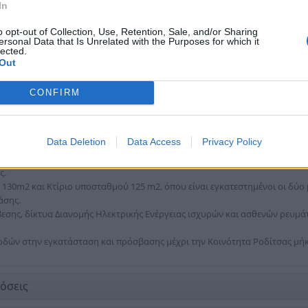
In
υποβρύχιες αντλίες) από όπου τα στραγγίδια των κλινών μέσω του αγωγο
επεξεργασία στην γραμμή των λυμάτων (στο Α/Σ Ανύψωσης).
o opt-out of Collection, Use, Retention, Sale, and/or Sharing
ersonal Data that Is Unrelated with the Purposes for which it
lected.
Out
CONFIRM
Data Deletion
Data Access
Privacy Policy
υνολικού εμβαδού 265m2, όπου υπάρχει εργαστήριο, χώρος ιατρείου, χώροι
ς.
130m2 και Κτίριο υποσταθμού 125 m2, όπου είναι εγκατεστημένοι οι δύο 
άσης.
εσης, δίκτυα Διανομής Ηλεκτρικής Ενέργειας ισχυρών και ασθενών ρευμά
δών στην εγκατάσταση και πρόσβασης μέχρι την Κοινότητα Ροδίτσας μήκ
όσεις