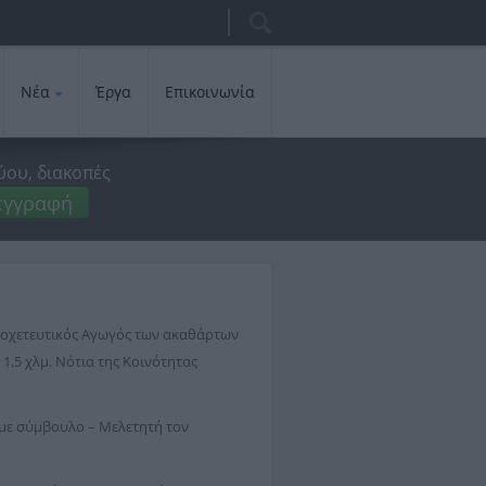
Αναζήτηση
Φόρμα
αναζήτησης
Νέα
Έργα
Επικοινωνία
ύου, διακοπές
εγγραφή
Αποχετευτικός Αγωγός των ακαθάρτων
1,5 χλμ. Νότια της Κοινότητας
 με σύμβουλο – Μελετητή τον