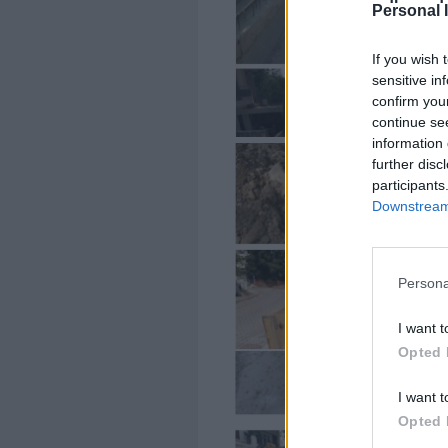
Personal 
If you wish 
sensitive in
confirm you
continue se
information 
further disc
participants
Downstream 
Persona
I want t
Opted 
I want t
Opted 