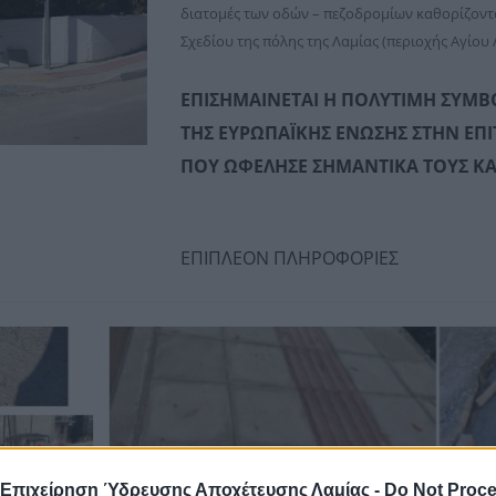
διατομές των οδών – πεζοδρομίων καθορίζοντ
Σχεδίου της πόλης της Λαμίας (περιοχής Αγίου 
ΕΠΙΣΗΜΑΙΝΕΤΑΙ Η ΠΟΛΥΤΙΜΗ ΣΥΜΒΟ
ΤΗΣ ΕΥΡΩΠΑΪΚΗΣ ΕΝΩΣΗΣ ΣΤΗΝ ΕΠΙ
ΠΟΥ ΩΦΕΛΗΣΕ ΣΗΜΑΝΤΙΚΑ ΤΟΥΣ ΚΑ
ΕΠΙΠΛΕΟΝ ΠΛΗΡΟΦΟΡΙΕΣ
 Επιχείρηση Ύδρευσης Αποχέτευσης Λαμίας -
Do Not Proc