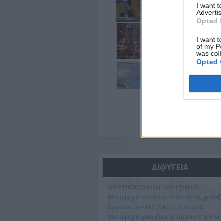
I want 
Advertis
Opted 
I want t
of my P
was col
Opted 
ΔΙ@ΥΓΕΙΑ
ΟΡΙΣΤΙΚΟΠΟΙΗΣΗ ΠΛΗΡΩΜΗΣ
Μεταφορά επιπλέον ποσότητας χαλαζ
άμμου στην Μ.Ε.Υ.Α/Ε.Ε.Λ Λαμίας
Μεταφορά χαλαζιακής άμμου στην Μ.Ε