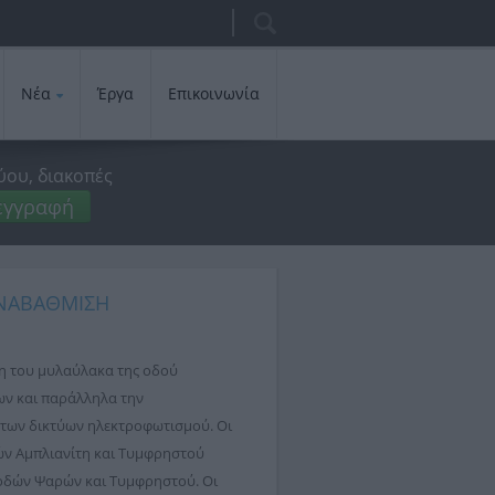
Αναζήτηση
Φόρμα
αναζήτησης
Νέα
Έργα
Επικοινωνία
ύου, διακοπές
εγγραφή
ΑΝΑΒΑΘΜΙΣΗ
η του μυλαύλακα της οδού
ων και παράλληλα την
 των δικτύων ηλεκτροφωτισμού. Οι
ών Αμπλιανίτη και Τυμφρηστού
 οδών Ψαρών και Τυμφρηστού. Οι