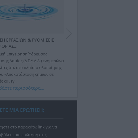
ΣΗ ΕΡΓΑΣΙΩΝ & ΡΥΘΜΙΣΕΙΣ
ΕΚΤΕΛΕΣΗ ΕΡΓΑΣΙΩΝ & ΡΥΘΜΙΣΕ
ΟΡΙΑΣ...
ΚΥΚΛΟΦΟΡΙΑΣ...
ική Επιχείρηση Ύδρευσης
Η Δημοτική Επιχείρηση Ύδρευσης
σης Λαμίας (Δ.Ε.Υ.Α.Λ.) ενημερώνει
Αποχέτευσης Λαμίας (Δ.Ε.Υ.Α.Λ.) ενη
ίτες ότι, στο πλαίσιο υλοποίησης
ότι αύριο, Πέμπτη 30 Ιουλίου 2026,
ου «Αποκατάσταση ζημιών σε
εργασιών αποκατάστασης βλάβης σ
 και εγ...
δίκτυο ύδρευσης,...
βάστε περισσότερα…
Διαβάστε περισσότερα…
ΕΤΕ ΜΙΑ ΕΡΩΤΗΣΗ;
ήστε στο παρακάτω link για να
βάλετε μια ερώτηση στις