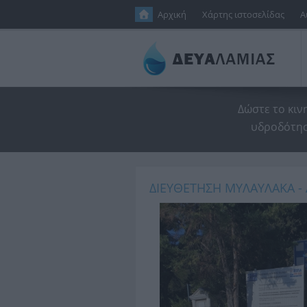
Παράκαμψη προς το κυρίως περιεχόμενο
Αρχική
Χάρτης ιστοσελίδας
Α
Δώστε το κιν
υδροδότησ
ΔΙΕΥΘΕΤΗΣΗ ΜΥΛΑΥΛΑΚΑ 