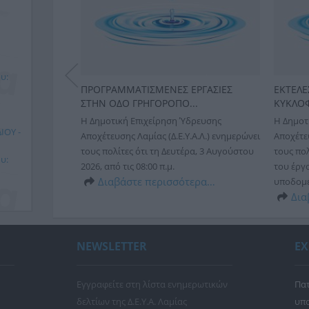
υ:
Σ
ΠΡΟΓΡΑΜΜΑΤΙΣΜΕΝΕΣ ΕΡΓΑΣΙΕΣ
ΕΚΤΕΛΕ
ΣΤΗΝ ΟΔΟ ΓΡΗΓΟΡΟΠΟ...
ΚΥΚΛΟΦ
δρευσης
Η Δημοτική Επιχείρηση Ύδρευσης
Η Δημοτ
Α.Λ.)
ΙΟΥ -
Αποχέτευσης Λαμίας (Δ.Ε.Υ.Α.Λ.) ενημερώνει
Αποχέτευ
Παρασκευή 26
τους πολίτες ότι τη Δευτέρα, 3 Αυγούστου
τους πολ
ς υπάρχει
υ:
2026, από τις 08:00 π.μ.
του έργ
τη συ...
Διαβάστε περισσότερα…
υποδομές
ερα…
Δια
νικής
 Τ.Κ.
NEWSLETTER
ΕΧ
ΗΝ
Εγγραφείτε στη λίστα ενημερωτικών
Πατ
δελτίων της Δ.Ε.Υ.Α. Λαμίας
υπο