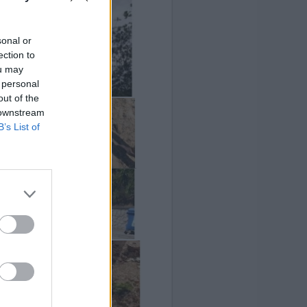
sonal or
ection to
ou may
 personal
out of the
 downstream
B’s List of