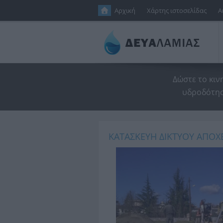
Παράκαμψη προς το κυρίως περιεχόμενο
Αρχική
Χάρτης ιστοσελίδας
Α
Δώστε το κιν
υδροδότησ
ΚΑΤΑΣΚΕΥΗ ΔΙΚΤΥΟΥ ΑΠΟΧ