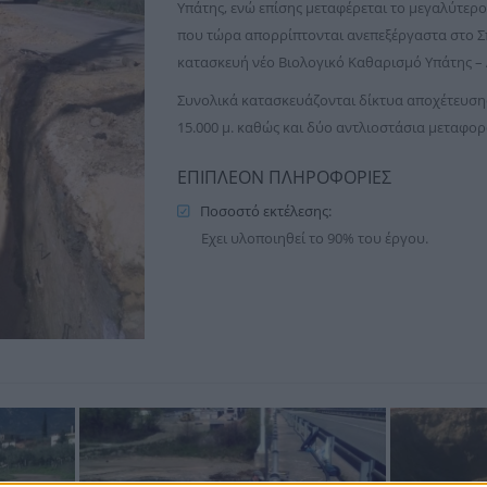
Υπάτης, ενώ επίσης μεταφέρεται το μεγαλύτερ
που τώρα απορρίπτονται ανεπεξέργαστα στο Σ
κατασκευή νέο Βιολογικό Καθαρισμό Υπάτης –
Συνολικά κατασκευάζονται δίκτυα αποχέτευση
15.000 μ. καθώς και δύο αντλιοστάσια μεταφο
ΕΠΙΠΛΕΟΝ ΠΛΗΡΟΦΟΡΙΕΣ
Ποσοστό εκτέλεσης:
Εχει υλοποιηθεί το 90% του έργου.