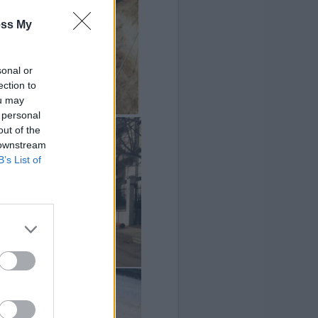
ess My
sonal or
ection to
ou may
 personal
out of the
 downstream
B’s List of