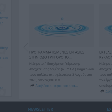
ου
τητας
 /
ιακής
Σ
ΠΡΟΓΡΑΜΜΑΤΙΣΜΕΝΕΣ ΕΡΓΑΣΙΕΣ
ΕΚΤΕΛΕ
ΣΤΗΝ ΟΔΟ ΓΡΗΓΟΡΟΠΟ...
ΚΥΚΛΟΦ
.Υ.Α/
δρευσης
Η Δημοτική Επιχείρηση Ύδρευσης
Η Δημοτ
Α.Λ.)
Αποχέτευσης Λαμίας (Δ.Ε.Υ.Α.Λ.) ενημερώνει
Αποχέτευ
Παρασκευή 26
τους πολίτες ότι τη Δευτέρα, 3 Αυγούστου
τους πολ
ς υπάρχει
2026, από τις 08:00 π.μ.
του έργ
τη συ...
Διαβάστε περισσότερα…
υποδομές
ερα…
υ:
Δια
ΙΟΥ -
NEWSLETTER
ΕΧ