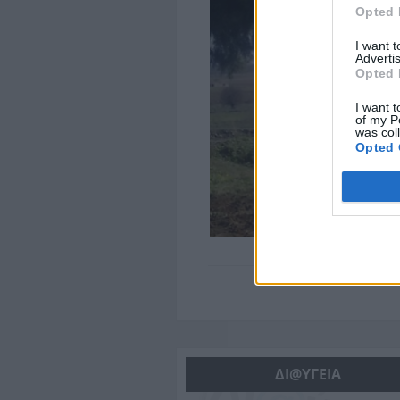
Opted 
I want 
Advertis
Opted 
I want t
of my P
was col
Opted 
ΔΙ@ΥΓΕΙΑ