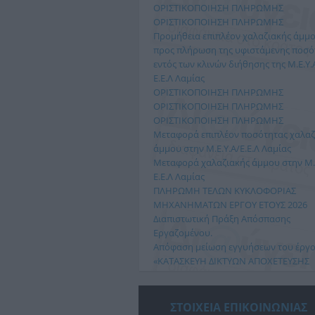
ΟΡΙΣΤΙΚΟΠΟΙΗΣΗ ΠΛΗΡΩΜΗΣ
ΟΡΙΣΤΙΚΟΠΟΙΗΣΗ ΠΛΗΡΩΜΗΣ
Προμήθεια επιπλέον χαλαζιακής άμμ
προς πλήρωση της υφιστάμενης ποσό
εντός των κλινών διήθησης της Μ.Ε.Υ.Α
Ε.Ε.Λ Λαμίας
ΟΡΙΣΤΙΚΟΠΟΙΗΣΗ ΠΛΗΡΩΜΗΣ
ΟΡΙΣΤΙΚΟΠΟΙΗΣΗ ΠΛΗΡΩΜΗΣ
ΟΡΙΣΤΙΚΟΠΟΙΗΣΗ ΠΛΗΡΩΜΗΣ
Μεταφορά επιπλέον ποσότητας χαλαζ
ΔΙΑΚΟΠΗ ΥΔΡΟΔΟΤΗΣΗΣ
ΔΙΑΚΟΠΗ ΥΔΡΟΔΟΤΗΣΗ
άμμου στην Μ.Ε.Υ.Α/Ε.Ε.Λ Λαμίας
Μεταφορά χαλαζιακής άμμου στην Μ.Ε
Αύριο Πέμπτη 2/7/2026, λόγω
Η Δημοτική Επιχείρηση Ύ
Ε.Ε.Λ Λαμίας
απαραίτητων εργασιών για αποκατάσταση
Αποχέτευσης Λαμίας (Δ.Ε.Υ.
ΠΛΗΡΩΜΗ ΤΕΛΩΝ ΚΥΚΛΟΦΟΡΙΑΣ
βλάβης στο δίκτυο ύδρευσης, θα γίνει
ανακοινώνει ότι σήμερα, 
ΜΗΧΑΝΗΜΑΤΩΝ ΕΡΓΟΥ ΕΤΟΥΣ 2026
διακοπή νερού στην τοπική κοινότητα
Ιουνίου 2026, λόγω βλάβη
Διαπιστωτική Πράξη Απόσπασης
Ανθήλης απο 10:00 εως 14:...
διακοπή της υδροδότησης σ
Εργαζομένου.
Διαβάστε περισσότερα…
Διαβάστε περισσότ
Απόφαση μείωση εγγυήσεων του έργο
«ΚΑΤΑΣΚΕΥΗ ΔΙΚΤΥΩΝ ΑΠΟΧΕΤΕΥΣΗΣ
ΟΙΚΙΣΜΩΝ ΛΕΚΑΝΗΣ ΣΠΕΡΧΕΙΟΥ ΜΕ
ΑΠΟΔΕΚΤΗ ΤΗΝ ΕΓΚΑΤΑΣΤΑΣΗ
ΕΠΕΞΕΡΓΑΣΙΑΣ ΛΥΜΑΤΩΝ ΛΕΙΑΝΟΚΛΑΔ
ΣΤΟΙΧΕΙΑ ΕΠΙΚΟΙΝΩΝΙΑΣ