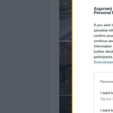
Δημοτική
Personal 
If you wish 
sensitive in
confirm you
continue se
information 
further disc
participants
Downstream 
Persona
I want t
Opted 
I want t