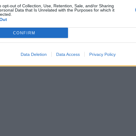
Τα έργα που θα υλοποιηθούν από την παρούσα σύμβαση, αποτελού
o opt-out of Collection, Use, Retention, Sale, and/or Sharing
ersonal Data that Is Unrelated with the Purposes for which it
Δήμου Λαμιέων και της ΔΕΥΑΛ, προς τους φορείς χρηματοδότησης, γ
lected.
έργων & μέτρων ενίσχυσης της Αντιπλημμυρικής Θωράκισης και Ανθ
Out
Πόλης της Λαμίας και των Τοπικών Κοινοτήτων.
CONFIRM
ΓΡΑΦΕΙΟ ΤΥΠΟΥ Δ.Ε.Υ.Α.
Data Deletion
Data Access
Privacy Policy