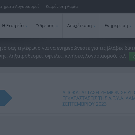
ιτήματα-Λογαριασμοί
Καιρός στη Λαμία
Η Εταιρεία
Ύδρευση
Αποχέτευση
Ενημέρωση
ητό σας τηλέφωνο για να ενημερώνεστε για τις βλάβες δικτ
ης, ληξιπρόθεσμες οφειλές, κινήσεις λογαριασμού, κτλ
ΑΠΟΚΑΤΑΣΤΑΣΗ ΖΗΜΙΩΝ ΣΕ ΥΠ
ΕΓΚΑΤΑΣΤΑΣΕΙΣ ΤΗΣ Δ.Ε.Υ.Α. Λ
ΣΕΠΤΕΜΒΡΙΟΥ 2023