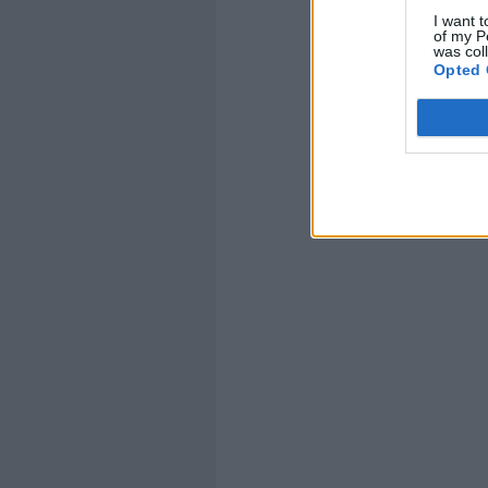
I want t
of my P
was col
Opted 