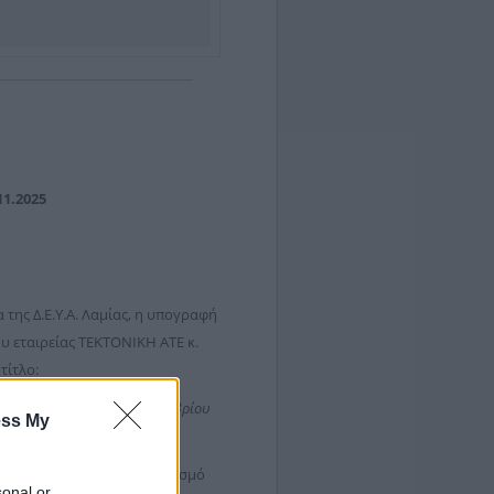
11.2025
της Δ.Ε.Υ.Α. Λαμίας, η υπογραφή
 εταιρείας ΤΕΚΤΟΝΙΚΗ ΑΤΕ κ.
τίτλο:
ας από τις πλημμύρες Σεπτεμβρίου
ess My
άιο του 2025 με προϋπολογισμό
sonal or