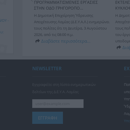
Σ
ΠΡΟΓΡΑΜΜΑΤΙΣΜΕΝΕΣ ΕΡΓΑΣΙΕΣ
ΕΚΤΕΛΕ
ΣΤΗΝ ΟΔΟ ΓΡΗΓΟΡΟΠΟ...
ΚΥΚΛΟΦ
δρευσης
Η Δημοτική Επιχείρηση Ύδρευσης
Η Δημοτ
Α.Λ.)
ΙΟΥ -
Αποχέτευσης Λαμίας (Δ.Ε.Υ.Α.Λ.) ενημερώνει
Αποχέτευ
Παρασκευή 26
τους πολίτες ότι τη Δευτέρα, 3 Αυγούστου
τους πολ
ς υπάρχει
υ:
2026, από τις 08:00 π.μ.
του έργ
τη συ...
Διαβάστε περισσότερα…
υποδομές
ερα…
Δια
νικής
 Τ.Κ.
NEWSLETTER
ΕΧ
ΗΝ
Εγγραφείτε στη λίστα ενημερωτικών
Πατ
δελτίων της Δ.Ε.Υ.Α. Λαμίας
υπο
 ΤΗΣ
Υπη
ΩΝ
Ύδ
Λαμ
ΕΓΓΡΑΦΗ
Υπο
ασης,