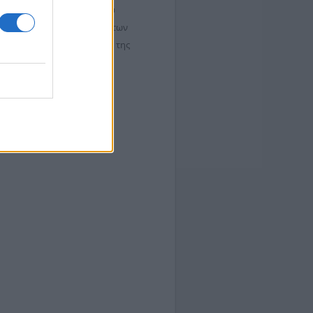
ν μέρος των προτάσεων του
ια την κατασκευή απαραίτητων
εκτικότητας των Υποδομών της
Λ.