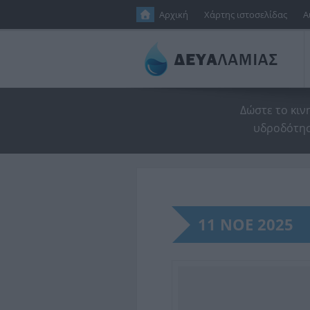
Παράκαμψη προς το κυρίως περιεχόμενο
Αρχική
Χάρτης ιστοσελίδας
Α
Δώστε το κιν
υδροδότησ
11 ΝΟΕ 2025