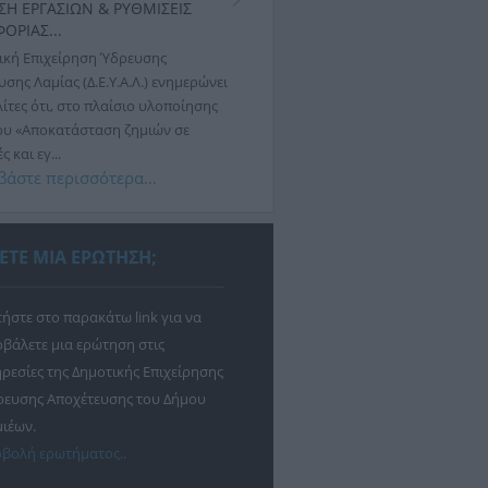
ΣΗ ΕΡΓΑΣΙΩΝ & ΡΥΘΜΙΣΕΙΣ
ΕΚΤΕΛΕΣΗ ΕΡΓΑΣΙΩΝ & ΡΥΘΜΙΣΕ
ΟΡΙΑΣ...
ΚΥΚΛΟΦΟΡΙΑΣ...
ική Επιχείρηση Ύδρευσης
Η Δημοτική Επιχείρηση Ύδρευσης
σης Λαμίας (Δ.Ε.Υ.Α.Λ.) ενημερώνει
Αποχέτευσης Λαμίας (Δ.Ε.Υ.Α.Λ.) ενη
ίτες ότι, στο πλαίσιο υλοποίησης
ότι αύριο, Πέμπτη 30 Ιουλίου 2026,
ου «Αποκατάσταση ζημιών σε
εργασιών αποκατάστασης βλάβης σ
 και εγ...
δίκτυο ύδρευσης,...
βάστε περισσότερα…
Διαβάστε περισσότερα…
ΕΤΕ ΜΙΑ ΕΡΩΤΗΣΗ;
ήστε στο παρακάτω link για να
βάλετε μια ερώτηση στις
ρεσίες της Δημοτικής Επιχείρησης
ρευσης Αποχέτευσης του Δήμου
ιέων.
βολή ερωτήματος..