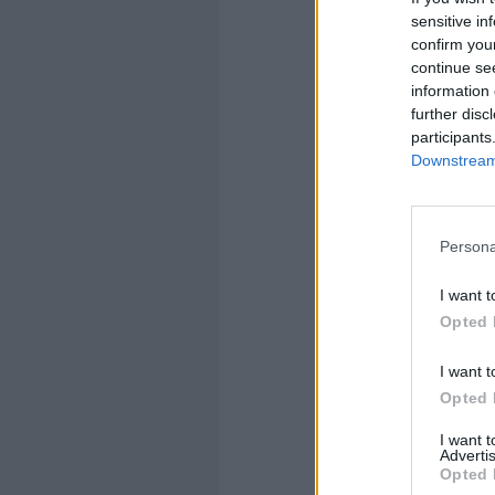
sensitive in
confirm you
continue se
information 
further disc
participants
Downstream 
Persona
I want t
Opted 
I want t
Opted 
I want 
Advertis
Opted 