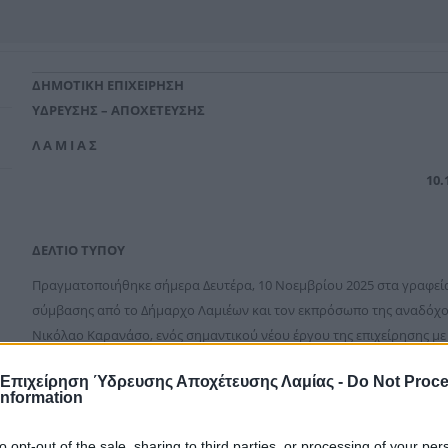
ΔΗΜΟΤΙΚΗ ΕΠΙΧΕΙΡΗΣΗ
ΥΔΡΕΥΣΗΣ – ΑΠΟΧΕΤΕΥΣΗΣ
Λ Α Μ Ι Α Σ
10.
ΔΕΛΤΙΟ ΤΥΠΟΥ
Πραγματοποιήθηκε σήμερα Δευτέρα, 10 Νοεμβρίου 2025 στα γραφεία 
σύμβασης από το Δήμαρχο Λαμιέων και τον εκπρόσωπο της αναδόχου
Νικόλαο Καρανάσο, ενός σημαντικού νέου έργου της επιχείρησης με 
«Αποκατάσταση ζημιών σε υποδομές και εγκαταστάσεις της Δ.Ε.Υ.Α. Λαμί
 Επιχείρηση Ύδρευσης Αποχέτευσης Λαμίας -
Do Not Proc
2023»
Information
Το έργο εντάχθηκε στις 20 Μαρτίου 2025 και δημοπρατήθηκε τον Μ
to opt-out of the sale, sharing to third parties, or processing of your per