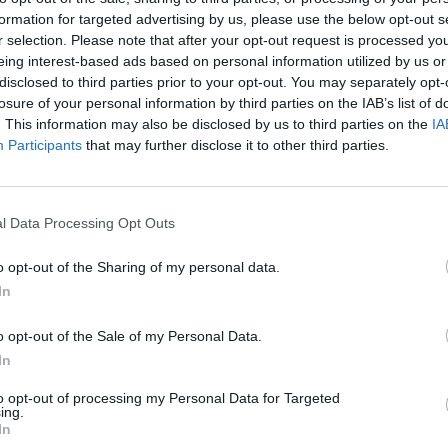
1.000.000,00€, στο πρόγραμμα του Υπουργείου Εσωτερικών με τίτλο
formation for targeted advertising by us, please use the below opt-out s
καταστροφών Υποδομών ΟΤΑ 2021-2025», από το οποίο χρηματοδοτεί
r selection. Please note that after your opt-out request is processed y
για την ολοκλήρωση των απαραίτητων εργασιών, την επιπλέον δαπά
eing interest-based ads based on personal information utilized by us or
αναλαμβάνει να καλύψει η Δ.Ε.Υ.Α. Λαμίας από Ίδιους Πόρους.
disclosed to third parties prior to your opt-out. You may separately opt-
losure of your personal information by third parties on the IAB’s list of
Αναφορικά με το τεχνικό αντικείμενο, τα προς κατασκευή δίκτυα ο
. This information may also be disclosed by us to third parties on the
IA
αντικατάσταση υφιστάμενων υποδομών, έχουν συνολικό μήκος 3.10
Participants
that may further disclose it to other third parties.
στις παρακάτω περιοχές, επ’ ωφελεία των κατοίκων τους:
Εντός της Νέας Μαγνησίας και κυρίως στο τμήμα του παλαιού
αγωγοί ομβρίων, μετατρέποντας το δίκτυο από παντορροϊκό, 
l Data Processing Opt Outs
τοποθετούνται και νέοι αγωγοί Ύδρευσης.
Στην περιοχή της περιφερειακής οδού Κάστρου Λαμίας και επί
o opt-out of the Sharing of my personal data.
κατασκευάζεται νέος αγωγός ομβρίων, που παροχετεύει τα όμ
In
του Κάστρου), προς το υφιστάμενο δίκτυο της πόλης.
Στον oικισμό Ευρυτάνων, κατασκευάζεται νέος αγωγός ομβρίω
o opt-out of the Sale of my Personal Data.
στην ευρύτερη περιοχή της οδού Προυσού.
Στο Σ.Σ. Λιανοκλαδίου, κατασκευάζεται νέος αγωγός ομβρίων 
In
ομβρίων του ΟΣΕ.
to opt-out of processing my Personal Data for Targeted
Στη Τ.Κ. Κωσταλεξίου, κατασκευάζεται νέος αγωγός ομβρίων,
ing.
απορροής του διερχόμενου εντός οικισμού ρέματος, με αποδέ
In
του οικισμού.