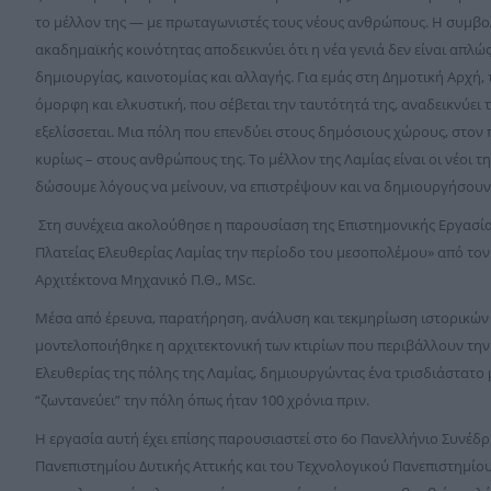
το μέλλον της — με πρωταγωνιστές τους νέους ανθρώπους. Η συμβο
ακαδημαϊκής κοινότητας αποδεικνύει ότι η νέα γενιά δεν είναι απλώ
δημιουργίας, καινοτομίας και αλλαγής. Για εμάς στη Δημοτική Αρχή, 
όμορφη και ελκυστική, που σέβεται την ταυτότητά της, αναδεικνύει 
εξελίσσεται. Μια πόλη που επενδύει στους δημόσιους χώρους, στον π
κυρίως – στους ανθρώπους της. Το μέλλον της Λαμίας είναι οι νέοι τη
δώσουμε λόγους να μείνουν, να επιστρέψουν και να δημιουργήσουν 
Στη συνέχεια ακολούθησε η παρουσίαση της Επιστημονικής Εργασί
Πλατείας Ελευθερίας Λαμίας την περίοδο του μεσοπολέμου» από τον
Αρχιτέκτονα Μηχανικό Π.Θ., MSc.
Μέσα από έρευνα, παρατήρηση, ανάλυση και τεκμηρίωση ιστορικώ
μοντελοποιήθηκε η αρχιτεκτονική των κτιρίων που περιβάλλουν την
Ελευθερίας της πόλης της Λαμίας, δημιουργώντας ένα τρισδιάστατο 
“ζωντανεύει” την πόλη όπως ήταν 100 χρόνια πριν.
Η εργασία αυτή έχει επίσης παρουσιαστεί στο 6ο Πανελλήνιο Συνέδ
Πανεπιστημίου Δυτικής Αττικής και του Τεχνολογικού Πανεπιστημίο