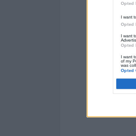
Opted 
I want t
Opted 
I want 
Advertis
Opted 
I want t
of my P
was col
Opted 