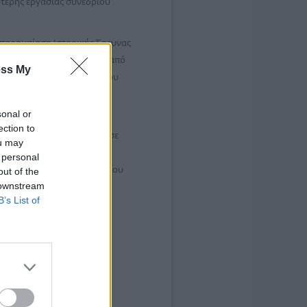
ύτερης εργασίας συνεδρίου
 παρουσίαση Ιστορικής Έρευνας
όλης έως τον Μεσοπόλεμο» από
ess My
υ Συμβουλίου Νέων του Δήμου
sonal or
 παρουσίαση Τεχνολογικού
ection to
αγή και την ανθεκτικότητα σε
ou may
 κ. Αθανάσιο Κακαρούντα,
 personal
ιοϊατρική του Πανεπιστημίου
out of the
 downstream
B’s List of