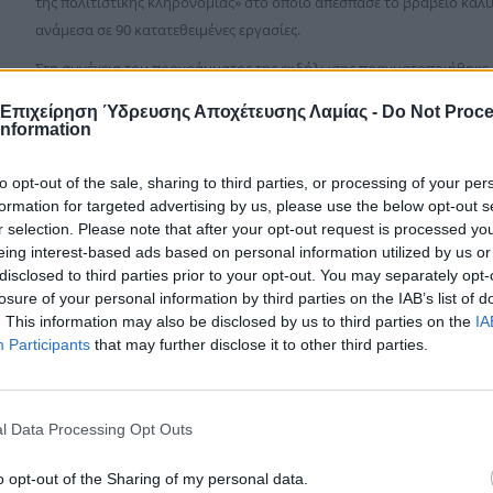
της πολιτιστικής κληρονομιάς» στο οποίο απέσπασε το βραβείο καλ
ανάμεσα σε 90 κατατεθειμένες εργασίες.
Στη συνέχεια του προγράμματος της εκδήλωσης πραγματοποιήθηκε
με θέμα «Από το Ζητούνι στη Σύγχρονη Λαμία: Η Διαμόρφωση της π
 Επιχείρηση Ύδρευσης Αποχέτευσης Λαμίας -
Do Not Proc
τον κ. Βασίλη Οικονόμου, Αρχαιολόγο Π.Θ., MSc, και Γραμματέα το
Information
Λαμιέων (Lamia Youth).
to opt-out of the sale, sharing to third parties, or processing of your per
Ενώ αμέσως μετά, στην κατακλείδα του προγράμματος, ακολούθησε
formation for targeted advertising by us, please use the below opt-out s
Project θέμα «Παιγνιοποίηση της εκπαίδευσης για την κλιματική αλλ
r selection. Please note that after your opt-out request is processed y
φυσικές καταστροφές, με εφαρμογή στα σχολικά προαύλια» από τον
eing interest-based ads based on personal information utilized by us or
Καθηγητή και Πρόεδρο Τμήματος Πληροφορικής με Εφαρμογές στη Β
disclosed to third parties prior to your opt-out. You may separately opt-
losure of your personal information by third parties on the IAB’s list of
Θεσσαλίας.
. This information may also be disclosed by us to third parties on the
IA
Participants
that may further disclose it to other third parties.
l Data Processing Opt Outs
o opt-out of the Sharing of my personal data.