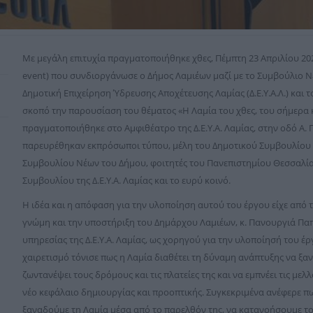
Με μεγάλη επιτυχία πραγματοποιήθηκε χθες, Πέμπτη 23 Απριλίου 20
event) που συνδιοργάνωσε ο Δήμος Λαμιέων μαζί με το Συμβούλιο Ν
Δημοτική Επιχείρηση Ύδρευσης Αποχέτευσης Λαμίας (Δ.Ε.Υ.Α.Λ.) και 
σκοπό την παρουσίαση του θέματος «Η Λαμία του χθες, του σήμερα 
πραγματοποιήθηκε στο Αμφιθέατρο της Δ.Ε.Υ.Α. Λαμίας, στην οδό Α.
παρευρέθηκαν εκπρόσωποι τύπου, μέλη του Δημοτικού Συμβουλίου 
Συμβουλίου Νέων του Δήμου, φοιτητές του Πανεπιστημίου Θεσσαλίας
Συμβουλίου της Δ.Ε.Υ.Α. Λαμίας και το ευρύ κοινό.
Η ιδέα και η απόφαση για την υλοποίηση αυτού του έργου είχε από
γνώμη και την υποστήριξη του Δημάρχου Λαμιέων, κ. Πανουργιά Πα
υπηρεσίας της Δ.Ε.Υ.Α. Λαμίας, ως χορηγού για την υλοποίησή του έ
χαιρετισμό τόνισε πως η Λαμία διαθέτει τη δύναμη ανάπτυξης να ξα
ζωντανέψει τους δρόμους και τις πλατείες της και να εμπνέει τις μελ
νέο κεφάλαιο δημιουργίας και προοπτικής. Συγκεκριμένα ανέφερε π
ξαναδούμε τη Λαμία μέσα από το παρελθόν της, να κατανοήσουμε το