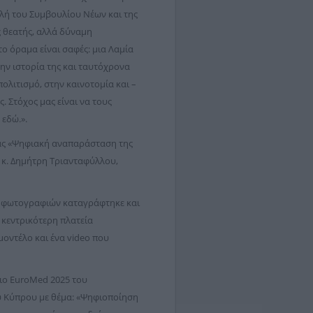
λή του Συμβουλίου Νέων και της
ς θεατής, αλλά δύναμη
το όραμα είναι σαφές: μια Λαμία
την ιστορία της και ταυτόχρονα
ολιτισμό, στην καινοτομία και –
ς. Στόχος μας είναι να τους
εδώ.».
ας «Ψηφιακή αναπαράσταση της
 κ. Δημήτρη Τριανταφύλλου,
ν φωτογραφιών καταγράφτηκε και
 κεντρικότερη πλατεία
μοντέλο και ένα video που
ριο EuroΜed 2025 του
υ Κύπρου με θέμα: «Ψηφιοποίηση