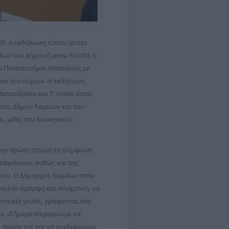
26, η εκδήλωση τύπου (press
έων του Δήμου (Lamia Youth), η
το Πανεπιστήμιο Θεσσαλίας με
και του αύριο». Η εκδήλωση
 Παπανδρέου και Τ. Ισαάκ όπου
του Δήμου Λαμιέων και του
, μέλη του Διοικητικού
 την πρώτη στιγμή τη σύμφωνη
παϊωάννου, καθώς και της
ργου. Ο Δήμαρχος Λαμιέων στον
ναγίνει όμορφη και σύγχρονη, να
λοντικές γενιές, γράφοντας ένα
ως «Σήμερα επιχειρούμε να
 παρόν της και να σχεδιάσουμε