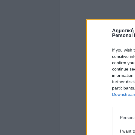
Δημοτική
Personal 
If you wish 
sensitive in
confirm you
continue se
information 
further disc
participants
Downstream 
Persona
I want t