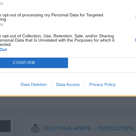
In
to opt-out of processing my Personal Data for Targeted
ing.
In
o opt-out of Collection, Use, Retention, Sale, and/or Sharing
Η Δημοτική Επιχείρηση Ύδρευσης Αποχέτευσης Λαμίας (Δ.Ε.Υ.Α.Λ.) αν
ersonal Data that Is Unrelated with the Purposes for which it
Παρασκευή 26 Ιουνίου 2026,
λόγω βλάβης υπάρχει διακοπή της υδρ
lected.
Out
Μαγνησίας μεταξύ των οδών Ικονίου, Ραιδεστού, Πιτσόλη και Μερεσ
Η επαναφορά της υδροδότησης υπολογίζεται κατά τις 15:00.
CONFIRM
Σας ευχαριστούμε πολύ για την κατανόηση σας.
Data Deletion
Data Access
Privacy Policy
ΤΕΛΕΥΤΑΙΑ ΑΡΘΡΑ |
ΠΕΡΙΣΣΟΤΕΡΑ..