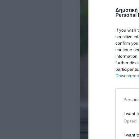
Δημοτική
Personal 
If you wish 
sensitive in
confirm you
continue se
information 
further disc
participants
Downstream 
Persona
I want t
Opted 
I want t