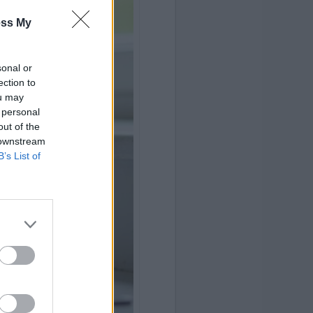
ess My
sonal or
ection to
ou may
 personal
out of the
 downstream
B’s List of