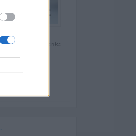
ακοινώνει ότι
σήμερα,
οδότησης στη συνοικία της Νέας
ιώτη.
.