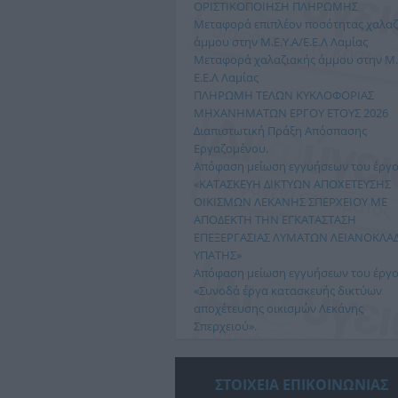
ΟΡΙΣΤΙΚΟΠΟΙΗΣΗ ΠΛΗΡΩΜΗΣ
Μεταφορά επιπλέον ποσότητας χαλαζ
άμμου στην Μ.Ε.Υ.Α/Ε.Ε.Λ Λαμίας
Μεταφορά χαλαζιακής άμμου στην Μ.Ε
Ε.Ε.Λ Λαμίας
ΠΛΗΡΩΜΗ ΤΕΛΩΝ ΚΥΚΛΟΦΟΡΙΑΣ
ΜΗΧΑΝΗΜΑΤΩΝ ΕΡΓΟΥ ΕΤΟΥΣ 2026
Διαπιστωτική Πράξη Απόσπασης
Εργαζομένου.
Απόφαση μείωση εγγυήσεων του έργο
ΔΙΑΚΟΠΗ ΥΔΡΟΔΟΤΗΣΗΣ
ΔΙΑΚΟΠΗ ΥΔΡΟΔΟΤΗΣΗ
«ΚΑΤΑΣΚΕΥΗ ΔΙΚΤΥΩΝ ΑΠΟΧΕΤΕΥΣΗΣ
ΟΙΚΙΣΜΩΝ ΛΕΚΑΝΗΣ ΣΠΕΡΧΕΙΟΥ ΜΕ
Αύριο Πέμπτη 2/7/2026, λόγω
Η Δημοτική Επιχείρηση Ύ
ΑΠΟΔΕΚΤΗ ΤΗΝ ΕΓΚΑΤΑΣΤΑΣΗ
απαραίτητων εργασιών για αποκατάσταση
Αποχέτευσης Λαμίας (Δ.Ε.Υ.
ΕΠΕΞΕΡΓΑΣΙΑΣ ΛΥΜΑΤΩΝ ΛΕΙΑΝΟΚΛΑΔ
βλάβης στο δίκτυο ύδρευσης, θα γίνει
ανακοινώνει ότι σήμερα, 
ΥΠΑΤΗΣ»
διακοπή νερού στην τοπική κοινότητα
Ιουνίου 2026, λόγω βλάβη
Απόφαση μείωση εγγυήσεων του έργο
Ανθήλης απο 10:00 εως 14:...
διακοπή της υδροδότησης σ
«Συνοδά έργα κατασκευής δικτύων
Διαβάστε περισσότερα…
Διαβάστε περισσότ
αποχέτευσης οικισμών Λεκάνης
Σπερχειού».
Άδεια διάθεσης λυμάτων της βιομηχα
μονάδας ΙΟΝ στο δημοτικό δίκτυο της
Αυλακίου.
ΣΤΟΙΧΕΙΑ ΕΠΙΚΟΙΝΩΝΙΑΣ
ΕΚΤΈΛΕΣΗ ΜΕΤΑΦΟΡΆΣ ΕΠΙΠΛΈΟΝ