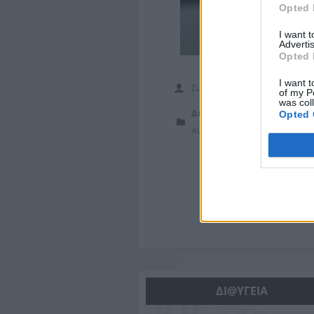
Opted 
I want 
Advertis
Opted 
I want t
Συγγραφέας
peri
of my P
was col
Δημοσιεύτηκε
Opted 
Ανακοινώσεις
ΔΙ@ΥΓΕΙΑ