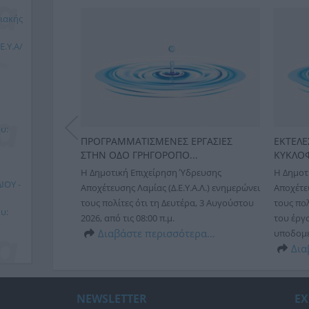
ιακής
.Υ.Α/
υ:
Σ
ΠΡΟΓΡΑΜΜΑΤΙΣΜΕΝΕΣ ΕΡΓΑΣΙΕΣ
ΕΚΤΕΛΕ
ΣΤΗΝ ΟΔΟ ΓΡΗΓΟΡΟΠΟ...
ΚΥΚΛΟΦ
δρευσης
Η Δημοτική Επιχείρηση Ύδρευσης
Η Δημοτ
Α.Λ.)
ΙΟΥ -
Αποχέτευσης Λαμίας (Δ.Ε.Υ.Α.Λ.) ενημερώνει
Αποχέτευ
Παρασκευή 26
τους πολίτες ότι τη Δευτέρα, 3 Αυγούστου
τους πολ
ς υπάρχει
υ:
2026, από τις 08:00 π.μ.
του έργ
τη συ...
Διαβάστε περισσότερα…
υποδομές
ερα…
Δια
νικής
 Τ.Κ.
NEWSLETTER
ΕΧ