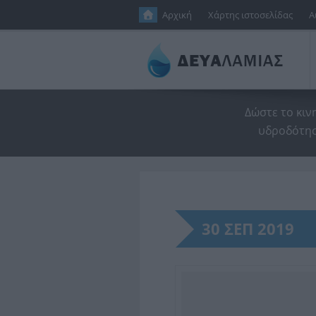
Παράκαμψη προς το κυρίως περιεχόμενο
Αρχική
Χάρτης ιστοσελίδας
Α
Δώστε το κιν
υδροδότησ
30 ΣΕΠ 2019