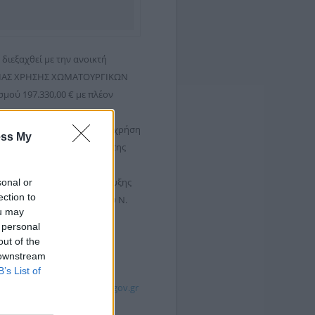
διεξαχθεί με την ανοικτή
ΡΕΣΙΑΣ ΧΡΗΣΗΣ ΧΩΜΑΤΟΥΡΓΙΚΩΝ
ύ 197.330,00 € με πλέον
συμπλήρωση τιμολογίου με χρήση
ess My
Συμβάσεων (ΕΣΗΔΗΣ) μέσω της
α από ελάχιστη προθεσμία
α δημοσίευσης της προκήρυξης
sonal or
ection to
φο 1α του άρθρου 331 του Ν.
ou may
 συμμετοχή δικαιούχων του
 personal
out of the
πληροφοριών, ιδίως η
 downstream
υ Εθνικού Συστήματος
B’s List of
ής πύλης
www.promitheus.gov.gr