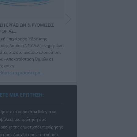
ΣΗ ΕΡΓΑΣΙΩΝ & ΡΥΘΜΙΣΕΙΣ
ΕΚΤΕΛΕΣΗ ΕΡΓΑΣΙΩΝ & ΡΥΘΜΙΣΕ
ΟΡΙΑΣ...
ΚΥΚΛΟΦΟΡΙΑΣ...
ική Επιχείρηση Ύδρευσης
Η Δημοτική Επιχείρηση Ύδρευσης
σης Λαμίας (Δ.Ε.Υ.Α.Λ.) ενημερώνει
Αποχέτευσης Λαμίας (Δ.Ε.Υ.Α.Λ.) ενη
ίτες ότι, στο πλαίσιο υλοποίησης
ότι αύριο, Πέμπτη 30 Ιουλίου 2026,
ου «Αποκατάσταση ζημιών σε
εργασιών αποκατάστασης βλάβης σ
 και εγ...
δίκτυο ύδρευσης,...
βάστε περισσότερα…
Διαβάστε περισσότερα…
ΕΤΕ ΜΙΑ ΕΡΩΤΗΣΗ;
ήστε στο παρακάτω link για να
βάλετε μια ερώτηση στις
ρεσίες της Δημοτικής Επιχείρησης
ρευσης Αποχέτευσης του Δήμου