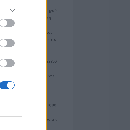
1)Παροχή υπηρεσίας
, 3)Παροχή υπηρεσίας φορτηγού,
ανήματος τσαπάκι, 6)Παροχή
τος γερανού, 8)Παροχή
ίζεται ποσό που καθορίζεται
ς Φ.Π.Α. ανά είδος μηχανήματος
ίων ή εγγυητική επιστολή
3, Λαμία, τηλέφωνο 22310-33850,
α κ. Θεόδωρος Χαδούλης.
. Κ.Α.: 62.04 και 54.00.29, ΑΑΥ
ή αλλοδαπά), εταιρείες ή
ρους της Διακήρυξης.
ον ανάδοχο. Η δαπάνη για τις μη
από το Διοικητικό Συμβούλιο της