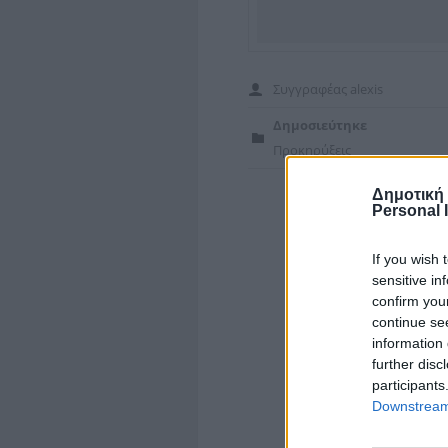
Συγγραφέας
alexis
Δημοσιεύτηκε
Προκηρύξεις
Δημοτική
Personal 
If you wish 
sensitive in
confirm you
continue se
information 
further disc
participants
Downstream 