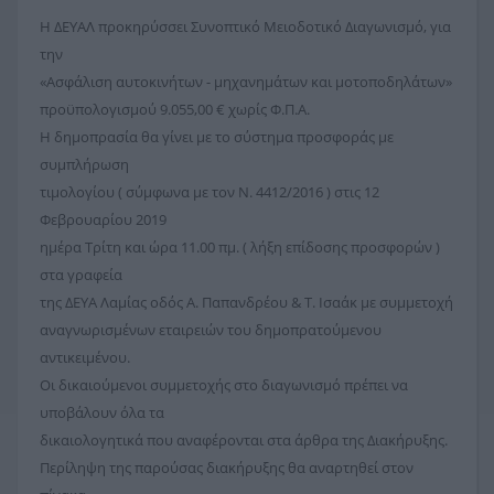
Η ΔΕΥΑΛ προκηρύσσει Συνοπτικό Μειοδοτικό Διαγωνισμό, για
την
«Ασφάλιση αυτοκινήτων - μηχανημάτων και μοτοποδηλάτων»
προϋπολογισμού 9.055,00 € χωρίς Φ.Π.Α.
Η δημοπρασία θα γίνει με το σύστημα προσφοράς με
συμπλήρωση
τιμολογίου ( σύμφωνα με τον Ν. 4412/2016 ) στις 12
Φεβρουαρίου 2019
ημέρα Τρίτη και ώρα 11.00 πμ. ( λήξη επίδοσης προσφορών )
στα γραφεία
της ΔΕΥΑ Λαμίας οδός Α. Παπανδρέου & Τ. Ισαάκ με συμμετοχή
αναγνωρισμένων εταιρειών του δημοπρατούμενου
αντικειμένου.
Οι δικαιούμενοι συμμετοχής στο διαγωνισμό πρέπει να
υποβάλουν όλα τα
δικαιολογητικά που αναφέρονται στα άρθρα της Διακήρυξης.
Περίληψη της παρούσας διακήρυξης θα αναρτηθεί στον