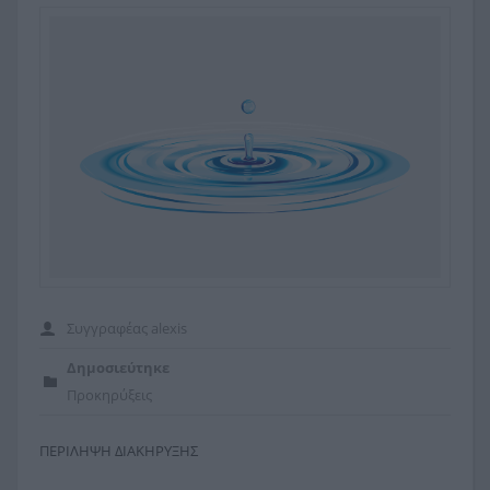
Το κτίριο μας
Δικαιολογητικά
Εκδηλώσεις
Διακανονισμοί
Παρουσιάσεις
Εξόφληση Λογαριασμών
Προκηρύξεις
Προμήθειες
Προσκλήσεις
Συγγραφέας
alexis
Δημοσιεύτηκε
Προκηρύξεις
ΠΕΡΙΛΗΨΗ ΔΙΑΚΗΡΥΞΗΣ