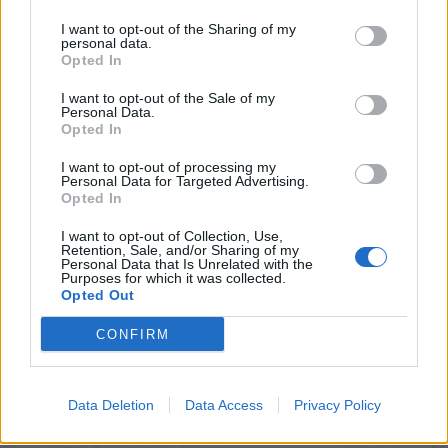
I want to opt-out of the Sharing of my
personal data.
Opted In
ΔΙ@ΥΓΕΙΑ
I want to opt-out of the Sale of my
ΟΡΙΣΤΙΚΟΠΟΙΗΣΗ ΠΛΗΡΩΜΗΣ
Personal Data.
Opted In
ΟΡΙΣΤΙΚΟΠΟΙΗΣΗ ΠΛΗΡΩΜΗΣ
Προμήθεια επιπλέον χαλαζιακής άμμου προς πλήρωση της
I want to opt-out of processing my
υφιστάμενης ποσότητας εντός των κλινών διήθησης της Μ.Ε.Υ.Α
Personal Data for Targeted Advertising.
/ Ε.Ε.Λ Λαμίας
Opted In
ΟΡΙΣΤΙΚΟΠΟΙΗΣΗ ΠΛΗΡΩΜΗΣ
ΟΡΙΣΤΙΚΟΠΟΙΗΣΗ ΠΛΗΡΩΜΗΣ
I want to opt-out of Collection, Use,
Retention, Sale, and/or Sharing of my
ΟΡΙΣΤΙΚΟΠΟΙΗΣΗ ΠΛΗΡΩΜΗΣ
Personal Data that Is Unrelated with the
Μεταφορά επιπλέον ποσότητας χαλαζιακής άμμου στην
Purposes for which it was collected.
Μ.Ε.Υ.Α/Ε.Ε.Λ Λαμίας
Opted Out
Μεταφορά χαλαζιακής άμμου στην Μ.Ε.Υ.Α/Ε.Ε.Λ Λαμίας
ΠΛΗΡΩΜΗ ΤΕΛΩΝ ΚΥΚΛΟΦΟΡΙΑΣ ΜΗΧΑΝΗΜΑΤΩΝ ΕΡΓΟΥ
CONFIRM
ΕΤΟΥΣ 2026
Διαπιστωτική Πράξη Απόσπασης Εργαζομένου.
Απόφαση μείωση εγγυήσεων του έργου: «ΚΑΤΑΣΚΕΥΗ ΔΙΚΤΥΩΝ
Data Deletion
Data Access
Privacy Policy
ΑΠΟΧΕΤΕΥΣΗΣ ΟΙΚΙΣΜΩΝ ΛΕΚΑΝΗΣ ΣΠΕΡΧΕΙΟΥ ΜΕ ΑΠΟΔΕΚΤΗ
ΤΗΝ ΕΓΚΑΤΑΣΤΑΣΗ ΕΠΕΞΕΡΓΑΣΙΑΣ ΛΥΜΑΤΩΝ ΛΕΙΑΝΟΚΛΑΔΙΟΥ -