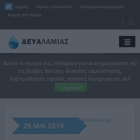
Παράκαμψη προς το κυρίως περιεχόμενο
Αρχική
Χάρτης ιστοσελίδας
Αιτήματα-Λογαριασμοί
Καιρός στη Λαμία
Αναζή
Φό
αν
Η Εταιρεία
Δώστε το κινητό σας τηλέφωνο για να ενημερώνεστε για
τις βλάβες δικτύου, διακοπές υδροδότησης,
Ύδρευση
Διοικητικό Συμβούλιο
ληξιπρόθεσμες οφειλές, κινήσεις λογαριασμού, κτλ
Αποχέτευση
Ιδρυτική Απόφαση
Η Ιστορία Του Νερού
εγγραφή
Ενημέρωση
Οικονομικές Καταστάσεις
Δίκτυο Ύδρευσης
Δίκτυο Αποχέτευσης
Νέα
Προϋπολογισμοί
Κανονισμός Λειτουργίας
Κανονισμός Λειτουργίας
SmartVille
ΥΠΗΡΕΣΙΕΣ ΑΣΦΑΛΙΣΗΣ ΜΗΧΑΝΟΚΙΝΗΤΩΝ
Έργα
Τεχνικά Προγράμματα
Ποιότητα Νερού
Βιολογικός Καθαρισμός
Δι@ύγεια
Ανακοινώσεις
29 ΙΑΝ 2019
ΟΧΗΜΑΤΩΝ
Επικοινωνία
Διαχειριστική Επάρκεια
Εξοικονόμηση Νερού
Τιμολογιακή Πολιτική
Δελτία Τύπου