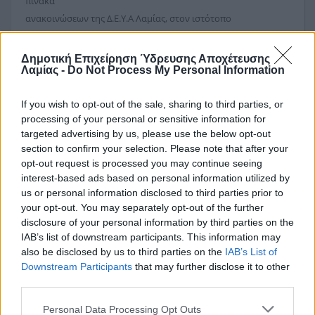
πίνακα
ανακοινώσεων της Δ.Ε.Υ.Α Λαμίας, στον ιστότοπο
www.deyalamias.gr
, στον
ιστότοπο «ΔΙΑΥΓΕΙΑ» και η πλήρη διακήρυξη στο ΚΗΜΔΗΣ.
Δημοτική Επιχείρηση Ύδρευσης Αποχέτευσης
Λαμίας -
Do Not Process My Personal Information
Περισσότερες πληροφορίες μπορούν να λαμβάνουν οι
ενδιαφερόμενοι
If you wish to opt-out of the sale, sharing to third parties, or
από το Γραφείο Προμηθειών της ΔΕΥΑΛ τις εργάσιμες ημέρες
processing of your personal or sensitive information for
και ώρες στο
targeted advertising by us, please use the below opt-out
τηλέφωνο 2231032950-1 ( εσωτερικό 7 ).
section to confirm your selection. Please note that after your
opt-out request is processed you may continue seeing
interest-based ads based on personal information utilized by
Ο ΠΡΟΕΔΡΟΣ Δ.Ε.Υ.Α.Λ.
us or personal information disclosed to third parties prior to
ΣΤΑΥΡΟΓΙΑΝΝΗΣ ΝΙΚΟΛΑΟΣ
your opt-out. You may separately opt-out of the further
ΔΗΜΑΡΧΟΣ ΛΑΜΙΑΣ
disclosure of your personal information by third parties on the
IAB’s list of downstream participants. This information may
Αρχεία:
also be disclosed by us to third parties on the
IAB’s List of
Συνημμένο
Μέγεθος
Downstream Participants
that may further disclose it to other
19proc004386897.pdf
592.04 KB
third parties.
teyd.doc
120.5 KB
Personal Data Processing Opt Outs